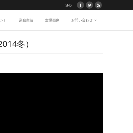
SNS
ン）
業務実績
空撮画像
お問い合わせ
014冬）