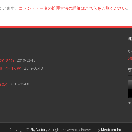
っています。
コメントデータの処理方法の詳細はこちらをご覧ください
。
運
S
(
2019-02-13
1809）
2019-02-13
／201809）
専
2018-06-08
05）
m
Copyright (C)
SkyFactory
All rights reserved. / Powered by
Medicom Inc.