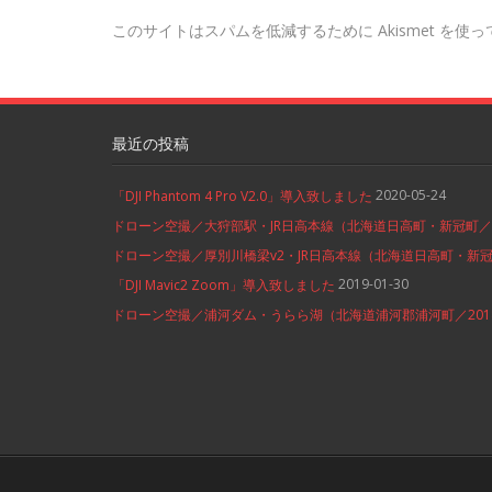
このサイトはスパムを低減するために Akismet を使
最近の投稿
2020-05-24
「DJI Phantom 4 Pro V2.0」導入致しました
ドローン空撮／大狩部駅・JR日高本線（北海道日高町・新冠町／20
ドローン空撮／厚別川橋梁v2・JR日高本線（北海道日高町・新冠町
2019-01-30
「DJI Mavic2 Zoom」導入致しました
ドローン空撮／浦河ダム・うらら湖（北海道浦河郡浦河町／2018