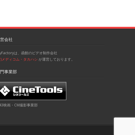
営会社
kyFactoryは、函館のビデオ制作会社
有)メディコム・タカハシ
が運営しております。
門事業部
43映画・CM撮影事業部