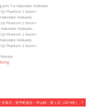
ng port Toi Hakodate Hokkaido
/ DJI Phantom 2 Vision+
e Hakodate Hokkaido
/ DJI Phantom 2 Vision+
i Hakodate Hokkaido
/ DJI Phantom 2 Vision+
 Hakodate Hokkaido
/ DJI Phantom 2 Vision+
i Waraya
BH6GHg
／夕張川・安平町追分・中山峠・美々川（2014冬）