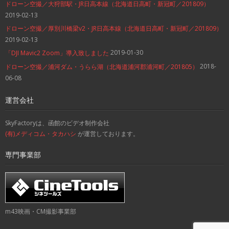
ドローン空撮／大狩部駅・JR日高本線（北海道日高町・新冠町／201809）
2019-02-13
ドローン空撮／厚別川橋梁v2・JR日高本線（北海道日高町・新冠町／201809）
2019-02-13
2019-01-30
「DJI Mavic2 Zoom」導入致しました
2018-
ドローン空撮／浦河ダム・うらら湖（北海道浦河郡浦河町／201805）
06-08
運営会社
SkyFactoryは、函館のビデオ制作会社
(有)メディコム・タカハシ
が運営しております。
専門事業部
m43映画・CM撮影事業部