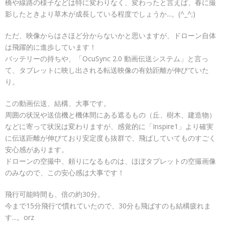
橋や線路の様子などは特に変わりなく、変わったと言えば、春に撮
影したときより草木が成長している程度でしょうか...。(^_^;)
ただ、映像からはさほど分からないかと思いますが、ドローン自体
は飛躍的に進歩しています！
バッテリーの持ちや、「OcuSync 2.0 動画伝送システム」と言っ
て、タブレットに映し出される転送映像の有効距離が伸びていた
り。
この動画伝送、結構、大事です。
周囲の状況や送信機と機体間にある遮るもの（丘、樹木、建造物）
などに寄って状況は変わりますが、感覚的に「Inspire1」より確実
に伝送距離が伸びており安定度も抜群で、飛ばしていてものすごく
安心感があります。
ドローンの空撮中、頼りになるものは、ほぼタブレットの空撮画像
のみなので、この安心感は大事です！
飛行可能時間も、倍の約30分。
今まで15分飛行で慣れていたので、30分も飛ばすのも結構疲れま
す...。orz