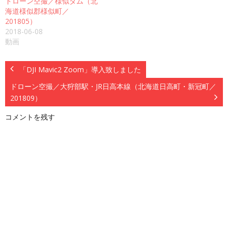
ドローン空撮／様似ダム（北
海道様似郡様似町／
201805）
2018-06-08
動画
「DJI Mavic2 Zoom」導入致しました
ドローン空撮／大狩部駅・JR日高本線（北海道日高町・新冠町／
201809）
コメントを残す