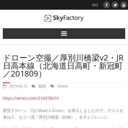
SNS
使用機（ドローン）
ドローン空撮／厚別川橋梁v2・JR
業務実績
日高本線（北海道日高町・新冠町
／201809）
空撮画像
2019-02-13
動画
Vimeo
お問い合わせ
https://vimeo.com/316978019
新型ドローン「DJI Mavic2-Zoom」を導入しましたので、テストを
兼ねて、もう一度「厚別川橋梁（鉄橋）」をチャンレンジ。