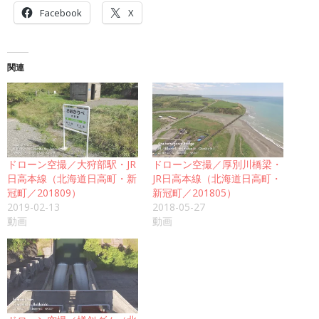
Facebook
X
関連
ドローン空撮／大狩部駅・JR
ドローン空撮／厚別川橋梁・
日高本線（北海道日高町・新
JR日高本線（北海道日高町・
冠町／201809）
新冠町／201805）
2019-02-13
2018-05-27
動画
動画