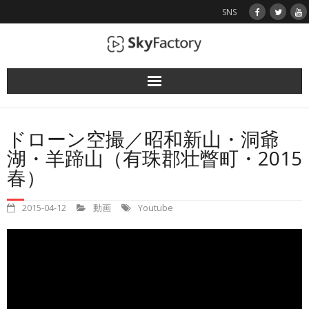
SNS
使用機（ドローン）
ドローン空撮／昭和新山・洞爺
業務実績
湖・羊蹄山（有珠郡壮瞥町・2015
春）
空撮画像
2015-04-12
動画
Youtube
お問い合わせ