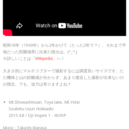
昭和18年（1943年）から2年かけて（たった2年で？）、それまで平
地だった田園地帯に出来た噴火山。(^_^;)
※詳しいことは「
Wikipedia
」へ！
大きさ的にマルチコプターで撮影するには調度良いサイズです。た
だ機体と山の距離感が分からず、あまり接近した撮影が出来ないの
が残念。でも、迫力は有りますよね？
Mt.Showashinzan, Toya lake, Mt.Yotei
Soubetu Usun Hokkaido
2015.4.8 / DJI Inspire 1 - 4K30P
Music : Takashi Waraya