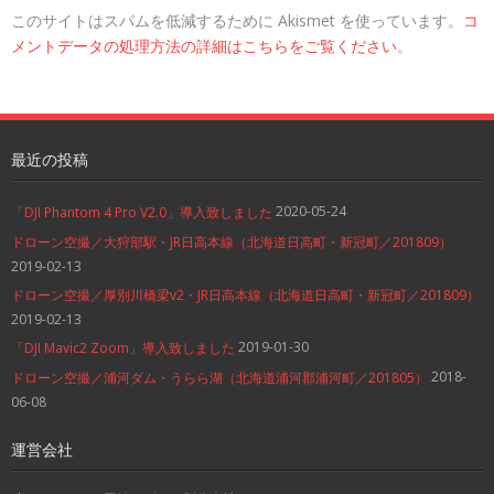
このサイトはスパムを低減するために Akismet を使っています。
コ
メントデータの処理方法の詳細はこちらをご覧ください
。
最近の投稿
2020-05-24
「DJI Phantom 4 Pro V2.0」導入致しました
ドローン空撮／大狩部駅・JR日高本線（北海道日高町・新冠町／201809）
2019-02-13
ドローン空撮／厚別川橋梁v2・JR日高本線（北海道日高町・新冠町／201809）
2019-02-13
2019-01-30
「DJI Mavic2 Zoom」導入致しました
2018-
ドローン空撮／浦河ダム・うらら湖（北海道浦河郡浦河町／201805）
06-08
運営会社