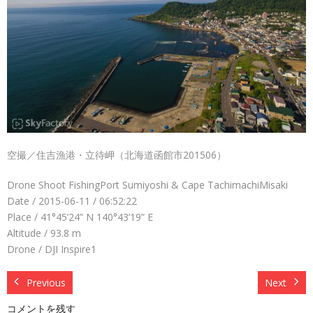
空撮／住吉漁港・立待岬（北海道函館市201506）
Drone Shoot FishingPort Sumiyoshi & Cape TachimachiMisaki
Date / 2015-06-11 / 06:52:22
Place / 41°45’24” N 140°43’19” E
Altitude / 93.8 m
Drone / DJI Inspire1
Previous
Next
コメントを残す