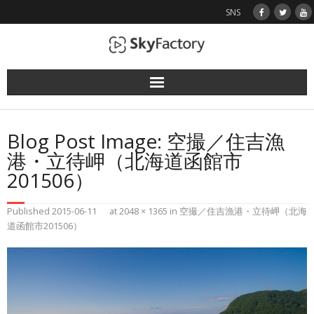
SNS
使用機（ドローン）
Blog Post Image:
空撮／住吉漁
業務実績
港・立待岬（北海道函館市
201506）
空撮画像
Published
2015-06-11
at
2048 × 1365
in
空撮／住吉漁港・立待岬（北海
お問い合わせ
道函館市201506）