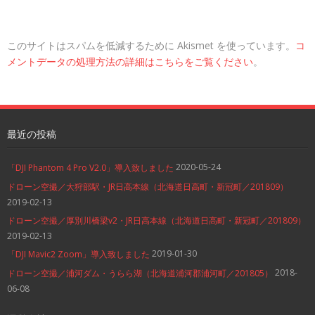
このサイトはスパムを低減するために Akismet を使っています。
コ
メントデータの処理方法の詳細はこちらをご覧ください
。
最近の投稿
2020-05-24
「DJI Phantom 4 Pro V2.0」導入致しました
ドローン空撮／大狩部駅・JR日高本線（北海道日高町・新冠町／201809）
2019-02-13
ドローン空撮／厚別川橋梁v2・JR日高本線（北海道日高町・新冠町／201809）
2019-02-13
2019-01-30
「DJI Mavic2 Zoom」導入致しました
2018-
ドローン空撮／浦河ダム・うらら湖（北海道浦河郡浦河町／201805）
06-08