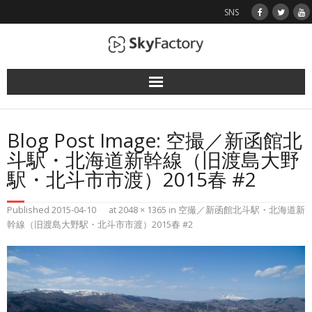
SNS
使用機（ドローン）
Blog Post Image:
空撮／新函館北
業務実績
斗駅・北海道新幹線（旧渡島大野
駅・北斗市市渡）2015春 #2
空撮画像
Published
2015-04-10
at
2048 × 1365
in
空撮／新函館北斗駅・北海道新
お問い合わせ
幹線（旧渡島大野駅・北斗市市渡）2015春 #2