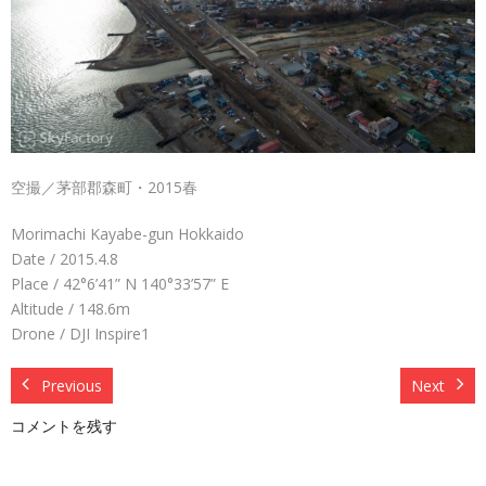
空撮／茅部郡森町・2015春
Morimachi Kayabe-gun Hokkaido
Date / 2015.4.8
Place / 42°6’41” N 140°33’57” E
Altitude / 148.6m
Drone / DJI Inspire1
Previous
Next
コメントを残す