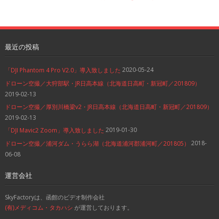
最近の投稿
2020-05-24
「DJI Phantom 4 Pro V2.0」導入致しました
ドローン空撮／大狩部駅・JR日高本線（北海道日高町・新冠町／201809）
2019-02-13
ドローン空撮／厚別川橋梁v2・JR日高本線（北海道日高町・新冠町／201809）
2019-02-13
2019-01-30
「DJI Mavic2 Zoom」導入致しました
2018-
ドローン空撮／浦河ダム・うらら湖（北海道浦河郡浦河町／201805）
06-08
運営会社
SkyFactoryは、函館のビデオ制作会社
(有)メディコム・タカハシ
が運営しております。