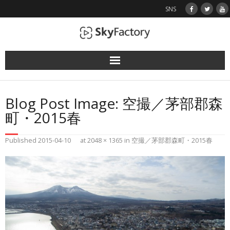
SNS
使用機（ドローン）
Blog Post Image:
空撮／茅部郡森
業務実績
町・2015春
空撮画像
Published
2015-04-10
at
2048 × 1365
in
空撮／茅部郡森町・2015春
お問い合わせ