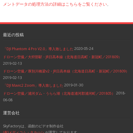
メントデータの処理方法の詳細はこちらをご覧ください
。
最近の投稿
2020-05-24
「DJI Phantom 4 Pro V2.0」導入致しました
ドローン空撮／大狩部駅・JR日高本線（北海道日高町・新冠町／201809）
2019-02-13
ドローン空撮／厚別川橋梁v2・JR日高本線（北海道日高町・新冠町／201809）
2019-02-13
2019-01-30
「DJI Mavic2 Zoom」導入致しました
2018-
ドローン空撮／浦河ダム・うらら湖（北海道浦河郡浦河町／201805）
06-08
運営会社
SkyFactoryは、函館のビデオ制作会社
(有)メディコム・タカハシ
が運営しております。