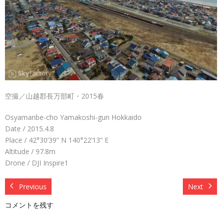
空撮／山越郡長万部町・2015春
Osyamanbe-cho Yamakoshi-gun Hokkaido
Date / 2015.4.8
Place / 42°30’39” N 140°22’13” E
Altitude / 97.8m
Drone / DJI Inspire1
Previous
Next
コメントを残す