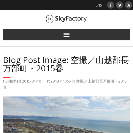
SNS
使用機（ドローン）
Blog Post Image:
空撮／山越郡長
業務実績
万部町・2015春
空撮画像
Published
2015-04-10
at
2048 × 1365
in
空撮／山越郡長万部町・2015
春
お問い合わせ