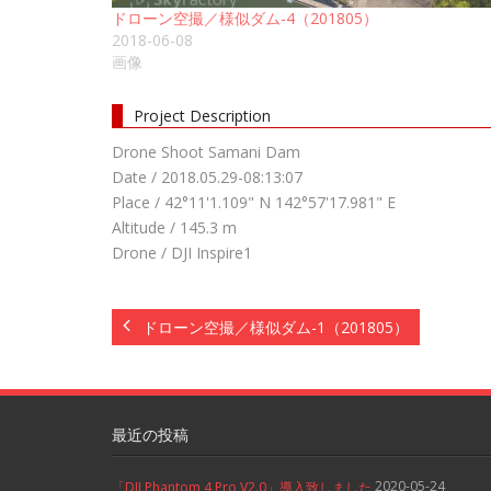
ドローン空撮／様似ダム-4（201805）
2018-06-08
画像
Project Description
Drone Shoot Samani Dam
Date / 2018.05.29-08:13:07
Place / 42°11'1.109" N 142°57'17.981" E
Altitude / 145.3 m
Drone / DJI Inspire1
ドローン空撮／様似ダム-1（201805）
最近の投稿
2020-05-24
「DJI Phantom 4 Pro V2.0」導入致しました