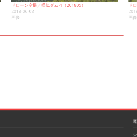
ドローン空撮／様似ダム-1（201805）
ドロ
2018-06-08
201
画像
画像
運
S