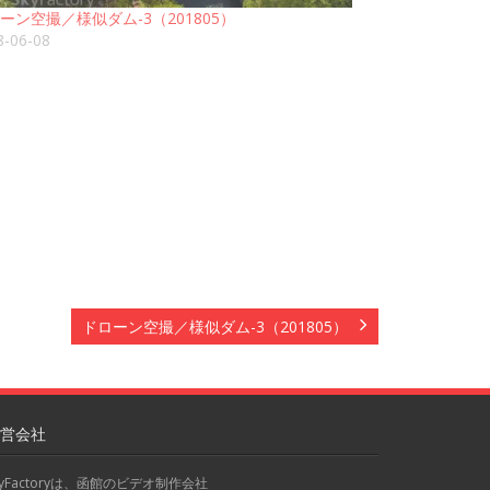
ーン空撮／様似ダム-3（201805）
8-06-08
ドローン空撮／様似ダム-3（201805）
営会社
kyFactoryは、函館のビデオ制作会社