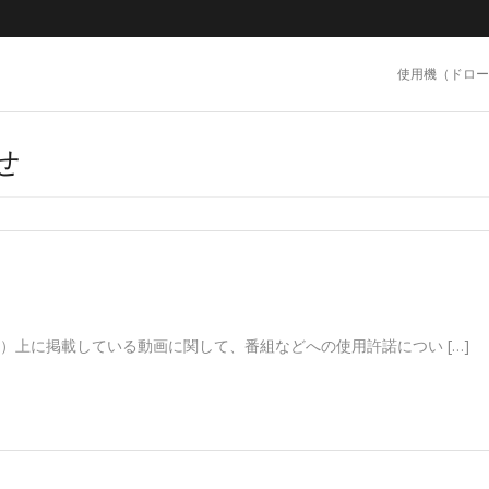
使用機（ドロー
せ
e）上に掲載している動画に関して、番組などへの使用許諾につい […]