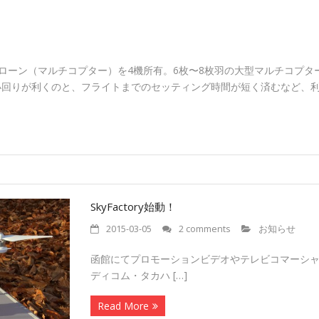
DJI社製ドローン（マルチコプター）を4機所有。6枚〜8枚羽の大型マルチ
小回りが利くのと、フライトまでのセッティング時間が短く済むなど、
SkyFactory始動！
2015-03-05
2 comments
お知らせ
函館にてプロモーションビデオやテレビコマーシャ
ディコム・タカハ […]
Read More