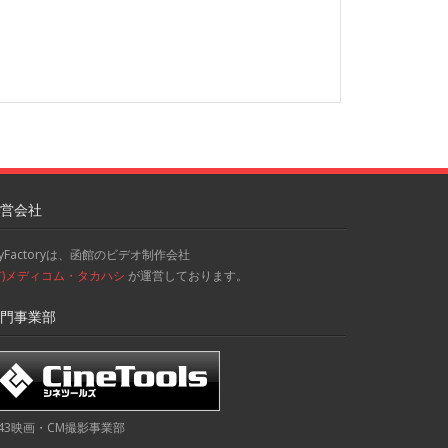
営会社
kyFactoryは、函館のビデオ制作会社
有)メディコム・タカハシ
が運営しております。
門事業部
43映画・CM撮影事業部