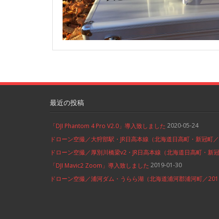
最近の投稿
2020-05-24
「DJI Phantom 4 Pro V2.0」導入致しました
ドローン空撮／大狩部駅・JR日高本線（北海道日高町・新冠町／20
ドローン空撮／厚別川橋梁v2・JR日高本線（北海道日高町・新冠町
2019-01-30
「DJI Mavic2 Zoom」導入致しました
ドローン空撮／浦河ダム・うらら湖（北海道浦河郡浦河町／2018